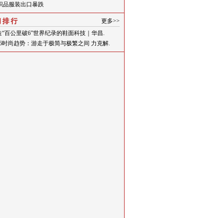
织品服装出口暴跌
闻排行
更多>>
造“百公里破6”世界纪录的鞋面科技｜华昌.
026时尚趋势：游走于极简与极繁之间 力克解.