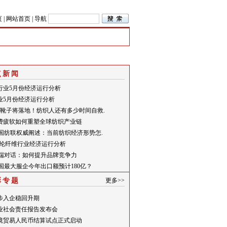
页
|
网站首页
|
导航
点新闻
行业5月份经济运行分析
业5月份经济运行分析
关税靴子将落地！纺织人还有多少时间自救.
费疲软如何重塑全球纺织产业链
中国纺联权威阐述：当前纺织经济形势怎.
月腈纶纤维行业经济运行分析
高端对话：如何提升品牌竞争力
中国最大服企今年出口额预计180亿？
彩专题
更多>>
步入企稳回升期
业社会责任报告发布会
境贸易人民币结算试点正式启动