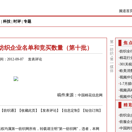
频道首
尚
科技
时评
专题
|
|
|
焦
买纺织企业名单和竞买数量（第十批）
·
纺织全
·
棉花行
：2012-09-07
发表评论
·
301
·
欧美消
·
视频|
·
1-7
·
视频|
稿件来源：
中国棉花信息网
·
视频|
精
【
纺织通
】
【
收藏此页
】
【
发表评论
】
【
信息定制
】
【
短信订阅
】
·
纺织业
·
纺服企
·
中国跨
权均属第一纺织网所有，转载请注明“第一纺织网"，违者，本网