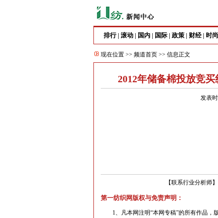
排行
滚动
国内
国际
政策
财经
时
|
|
|
|
|
|
现在位置 >>
频道首页
>> 信息正文
2012年储备棉投放竞
发表时间
【
联系行业分析师
】
第一纺织网版权与免责声明：
1、凡本网注明“本网专稿”的所有作品，版