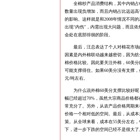
全棉纱产品消费结构，其中内销占63
数量出现负增加，而且内销占比远远高
的影响。这样就是和2008年情况不同
出现“内伤”，内需出现大问题，而且依
会处在底部徘徊的阶段。
最后，汪总表达了个人对棉花市场的
因素是内外棉联动越来越密切，因为纺
棉价格比较。因此要关注外棉，60美分能否
可能支撑得住。如果60美分没有支撑，
元/吨左右。
为什么说外棉60美分支撑比较好呢
幅已经超过70%，虽然大宗商品价格
常充分了。另外，从农产品价格周期来看
价格一个相对低的空间。最后，从成本
策。从全球来看，成本在55美分左右，
下，进一步下跌的空间已经不是很大了