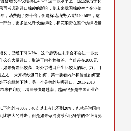
消费复合增长率仅维持在4.32%这一低水平上，远远滞后于长
果再考虑到进口棉纱的影响，则未来我国棉纱生产企业整
13年，消费翻了数十倍，但是棉花消费仅增加40-50%，这
一部分，更多是化纤长丝织物，棉花消费在整个纺织增量
长，已经下降6-7%，这个趋势在未来会不会进一步发
么会大量进口，取决于内外棉价差。当价差在2000元/
，如果价差比较高，对外纱进口产生比较大的吸引力。目
元/吨左右，未来棉纱进口如何，第一要看内外棉价差如何变
会继续下跌，另一个是棉纱从哪进口。2011-2013
50%来自印度，增量最快是越南，越南很多是中国企业产
的纱占80%，40支以上占比不到20%，也就是说国内
受到比较大的冲击，但是如果做混纺纱和化纤纱的企业情况