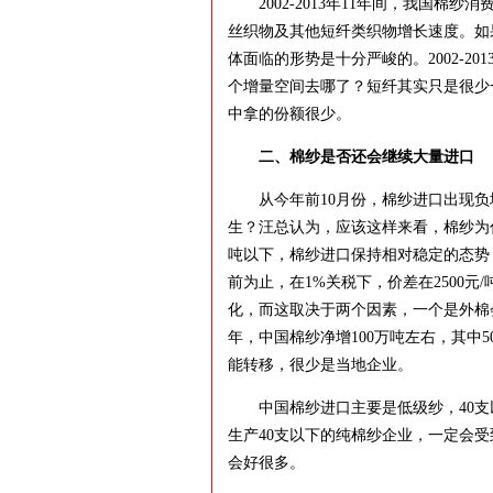
2002-2013年11年间，我国棉纱
丝织物及其他短纤类织物增长速度。如
体面临的形势是十分严峻的。2002-20
个增量空间去哪了？短纤其实只是很少
中拿的份额很少。
二、棉纱是否还会继续大量进口
从今年前10月份，棉纱进口出现负增
生？汪总认为，应该这样来看，棉纱为什
吨以下，棉纱进口保持相对稳定的态势
前为止，在1%关税下，价差在2500
化，而这取决于两个因素，一个是外棉会不
年，中国棉纱净增100万吨左右，其中
能转移，很少是当地企业。
中国棉纱进口主要是低级纱，40支以下
生产40支以下的纯棉纱企业，一定会
会好很多。