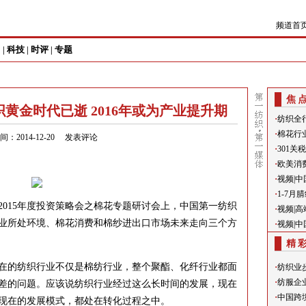
频道首
尚
科技
时评
专题
|
|
|
焦
织黄金时代已逝 2016年或为产业提升期
·
纺织全
·
棉花行
：2014-12-20
发表评论
·
301
·
欧美消
·
视频|
·
1-7
的2015年度投资策略会之棉花专题研讨会上，中国第一纺织
·
视频|
业所处环境、棉花消费和棉纱进出口市场未来走向三个方
·
视频|
精
的纺织行业不仅是棉纺行业，整个聚酯、化纤行业都面
·
纺织业
·
纺服企
差的问题。应该说纺织行业经过这么长时间的发展，现在
·
中国跨
现在的发展模式，都处在转化过程之中。