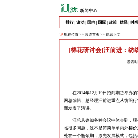
排行
滚动
国内
国际
政策
财经
时
|
|
|
|
|
|
现在位置 >>
频道首页
>> 信息正文
[棉花研讨会]汪前进：纺
发表时间
在2014年12月19日招商期货举办
网总编辑、总经理汪前进重点从纺织行
面发表了演讲。
汪总从参加各种会议中体会到，现在
临很多问题，这不是简简单单内外棉价
处在一个瓶颈期，原先发展模式，包括