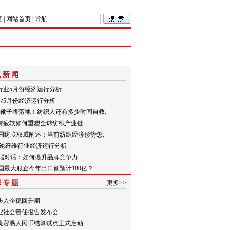
页
|
网站首页
|
导航
点新闻
行业5月份经济运行分析
业5月份经济运行分析
关税靴子将落地！纺织人还有多少时间自救.
费疲软如何重塑全球纺织产业链
中国纺联权威阐述：当前纺织经济形势怎.
月腈纶纤维行业经济运行分析
高端对话：如何提升品牌竞争力
中国最大服企今年出口额预计180亿？
彩专题
更多>>
步入企稳回升期
业社会责任报告发布会
境贸易人民币结算试点正式启动