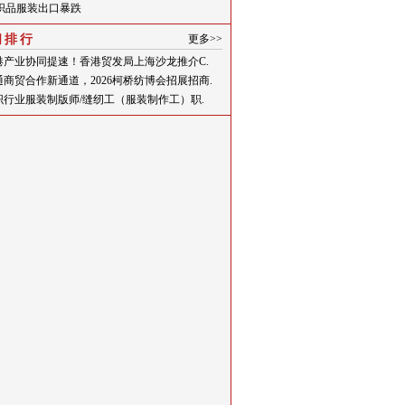
织品服装出口暴跌
闻排行
更多>>
港产业协同提速！香港贸发局上海沙龙推介C.
通商贸合作新通道，2026柯桥纺博会招展招商.
织行业服装制版师/缝纫工（服装制作工）职.