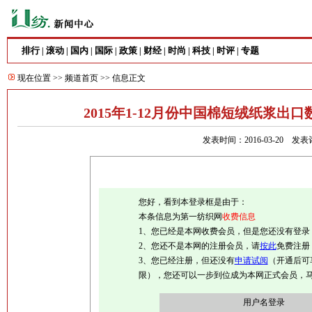
排行
滚动
国内
国际
政策
财经
时尚
科技
时评
专题
|
|
|
|
|
|
|
|
|
现在位置 >>
频道首页
>> 信息正文
2015年1-12月份中国棉短绒纸浆出
发表时间：2016-03-20
发表
您好，看到本登录框是由于：
本条信息为第一纺织网
收费信息
1、您已经是本网收费会员，但是您还没有登录
2、您还不是本网的注册会员，请
按此
免费注册
3、您已经注册，但还没有
申请试阅
（开通后可
限），您还可以一步到位成为本网正式会员，
用户名登录