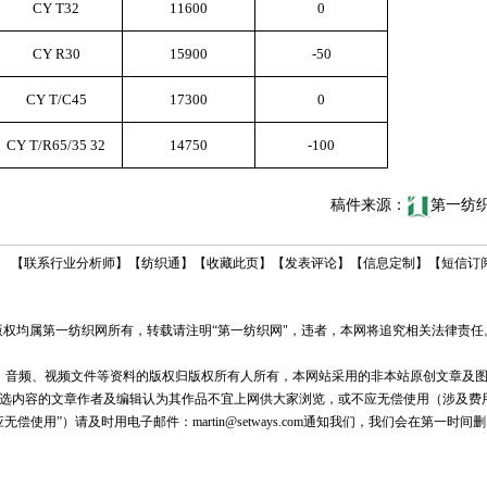
CY T32
11600
0
CY R30
15900
-50
CY T/C45
17300
0
CY T/R65/35 32
14750
-100
稿件来源：
第一纺
【
联系行业分析师
】
【
纺织通
】
【
收藏此页
】
【
发表评论
】
【
信息定制
】
【
短信订
权均属第一纺织网所有，转载请注明“第一纺织网"，违者，本网将追究相关法律责任
音频、视频文件等资料的版权归版权所有人所有，本网站采用的非本站原创文章及
选内容的文章作者及编辑认为其作品不宜上网供大家浏览，或不应无偿使用（涉及费
使用”）请及时用电子邮件：martin@setways.com通知我们，我们会在第一时间删