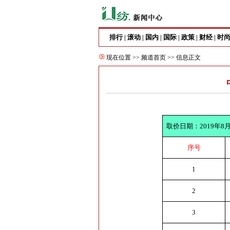
排行
滚动
国内
国际
政策
财经
时
|
|
|
|
|
|
现在位置 >>
频道首页
>> 信息正文
取价日期：
2019
年
8
序号
1
2
3