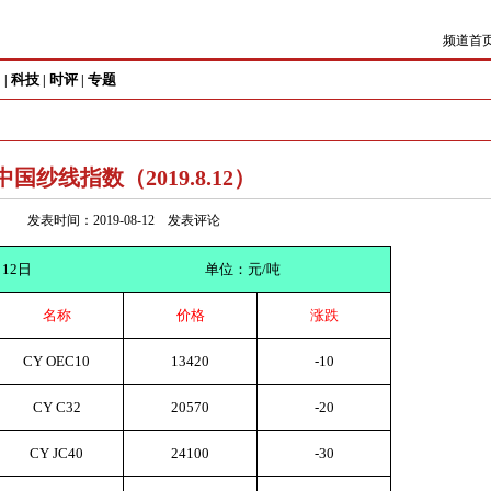
频道首
尚
科技
时评
专题
|
|
|
中国纱线指数（2019.8.12）
发表时间：2019-08-12
发表评论
月
12
日
单位：元
/
吨
名称
价格
涨跌
CY OEC10
13420
-10
CY C32
20570
-20
CY JC40
24100
-30