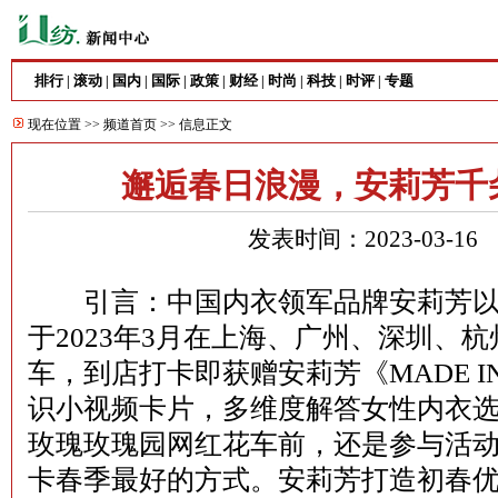
排行
滚动
国内
国际
政策
财经
时尚
科技
时评
专题
|
|
|
|
|
|
|
|
|
现在位置 >>
频道首页
>> 信息正文
邂逅春日浪漫，安莉芳千
发表时间：2023-03-1
引言：中国内衣领军品牌安莉芳以“
于2023年3月在上海、广州、深圳、
车，到店打卡即获赠安莉芳《MADE IN
识小视频卡片，多维度解答女性内衣
玫瑰玫瑰园网红花车前，还是参与活
卡春季最好的方式。安莉芳打造初春