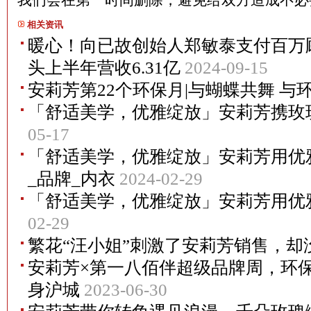
我们会在第一时间删除，避免给双方造成不
相关资讯
暖心！向已故创始人郑敏泰支付百万
头上半年营收6.31亿
2024-09-15
安莉芳第22个环保月|与蝴蝶共舞 与
「舒适美学，优雅绽放」安莉芳携玫
05-17
「舒适美学，优雅绽放」安莉芳用优
_品牌_内衣
2024-02-29
「舒适美学，优雅绽放」安莉芳用优
02-29
繁花“汪小姐”刺激了安莉芳销售，却
安莉芳×第一八佰伴超级品牌周，环
身沪城
2023-06-30