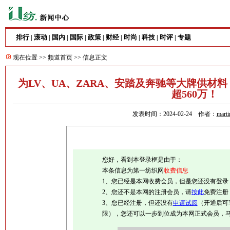
排行
滚动
国内
国际
政策
财经
时尚
科技
时评
专题
|
|
|
|
|
|
|
|
|
现在位置 >>
频道首页
>> 信息正文
为LV、UA、ZARA、安踏及奔驰等大牌供材
超560万！
发表时间：2024-02-24 作者：
marti
您好，看到本登录框是由于：
本条信息为第一纺织网
收费信息
1、您已经是本网收费会员，但是您还没有登录
2、您还不是本网的注册会员，请
按此
免费注册
3、您已经注册，但还没有
申请试阅
（开通后可
限），您还可以一步到位成为本网正式会员，