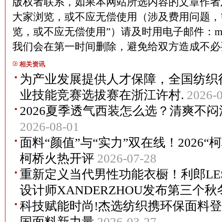
版权者联系，如果本网站所选内容的文章作者
大家浏览，或不应无偿使用（涉及费用问题，
览，或不应无偿使用”）请及时用电子邮件：martin
我们会在第一时间删除，避免给双方造成不
相关资讯
为产业发展提供人才保障，全国纺织
业技能竞赛选拔赛在浙江许村.
2026-
2026夏季透气西装怎么选？清爽不
2026-08-01
面料“颜值”与“实力”双在线！2026
柯桥火热开评
2026-07-28
重新定义当代男性功能衣橱！利郎LES
设计师XANDERZHOU发布第三个秋
科技赋能时尚!杰选纺织携环保面料登
国面料新力量
2026-03-27