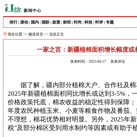
排行
滚动
国内
国际
政策
财经
时尚
科技
时评
专题
|
|
|
|
|
|
|
|
|
现在位置 >>
频道首页
>> 信息正文
一家之言：新疆植棉面积增长幅度或
发表时间：2025-04-17
发表评论
据了解，疆内部分植棉大户、合作社及棉
2025年新疆植棉面积同比增长或达到3-5%
价格政策托底，棉农收益的稳定性得到保障；另一
年度农民种植玉米、小麦等粮食作物及番茄、
不理想，棉花优势相对明显。另外，2025年新
税”及部分棉区受到用水制约等因素或有助于