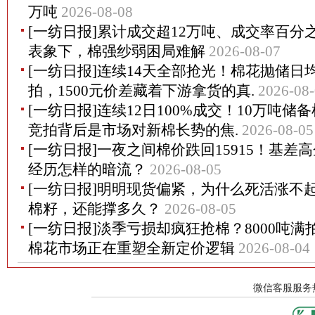
万吨
2026-08-08
[一纺日报]累计成交超12万吨、成交率百分
表象下，棉强纱弱困局难解
2026-08-07
[一纺日报]连续14天全部抢光！棉花抛储日均
拍，1500元价差藏着下游拿货的真.
2026-08
[一纺日报]连续12日100%成交！10万吨
竞拍背后是市场对新棉长势的焦.
2026-08-05
[一纺日报]一夜之间棉价跌回15915！基差
经历怎样的暗流？
2026-08-05
[一纺日报]明明现货偏紧，为什么死活涨不起来
棉籽，还能撑多久？
2026-08-05
[一纺日报]淡季亏损却疯狂抢棉？8000吨
棉花市场正在重塑全新定价逻辑
2026-08-04