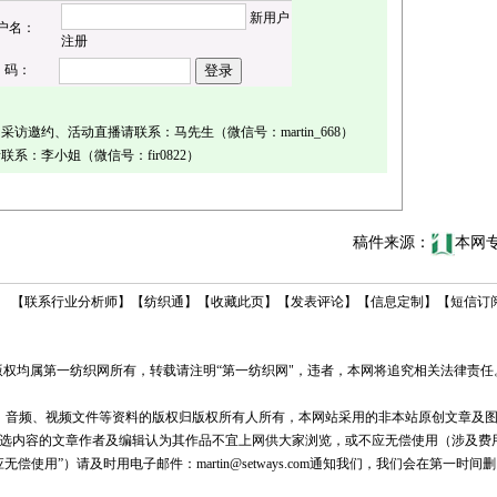
新用户
户名：
注册
 码：
访邀约、活动直播请联系：马先生（微信号：martin_668）
系：李小姐（微信号：fir0822）
稿件来源：
本网
【
联系行业分析师
】
【
纺织通
】
【
收藏此页
】
【
发表评论
】
【
信息定制
】
【
短信订
权均属第一纺织网所有，转载请注明“第一纺织网"，违者，本网将追究相关法律责任
音频、视频文件等资料的版权归版权所有人所有，本网站采用的非本站原创文章及
选内容的文章作者及编辑认为其作品不宜上网供大家浏览，或不应无偿使用（涉及费
使用”）请及时用电子邮件：martin@setways.com通知我们，我们会在第一时间删