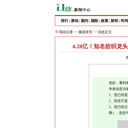
排行
滚动
国内
国际
政策
财经
时
|
|
|
|
|
|
现在位置 >>
频道首页
>> 信息正文
4.28亿！知名纺织
您好，看到
本条信息为
1、您已经
2、您还不
3、您已经
限），您还