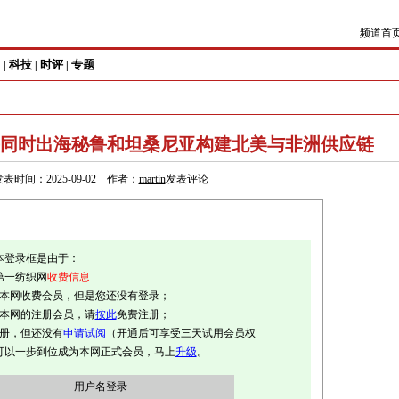
频道首
尚
科技
时评
专题
|
|
|
龙头同时出海秘鲁和坦桑尼亚构建北美与非洲供应链
发表时间：2025-09-02 作者：
martin
发表评论
本登录框是由于：
第一纺织网
收费信息
是本网收费会员，但是您还没有登录；
是本网的注册会员，请
按此
免费注册；
注册，但还没有
申请试阅
（开通后可享受三天试用会员权
可以一步到位成为本网正式会员，马上
升级
。
用户名登录