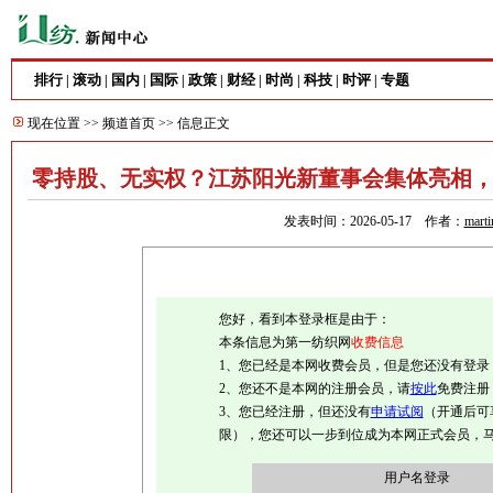
排行
滚动
国内
国际
政策
财经
时尚
科技
时评
专题
|
|
|
|
|
|
|
|
|
现在位置 >>
频道首页
>> 信息正文
零持股、无实权？江苏阳光新董事会集体亮相
发表时间：2026-05-17 作者：
marti
您好，看到本登录框是由于：
本条信息为第一纺织网
收费信息
1、您已经是本网收费会员，但是您还没有登录
2、您还不是本网的注册会员，请
按此
免费注册
3、您已经注册，但还没有
申请试阅
（开通后可
限），您还可以一步到位成为本网正式会员，
用户名登录