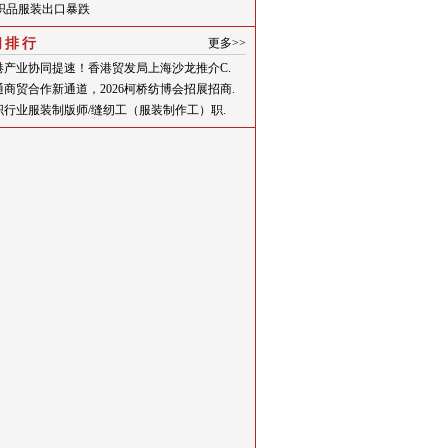
织品服装出口暴跌
闻排行
更多>>
港产业协同提速！香港贸发局上海沙龙推介C.
通商贸合作新通道，2026柯桥纺博会招展招商.
织行业服装制版师/缝纫工（服装制作工）职.