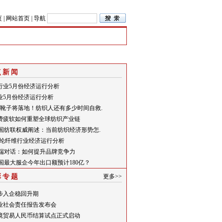
页
|
网站首页
|
导航
点新闻
行业5月份经济运行分析
业5月份经济运行分析
关税靴子将落地！纺织人还有多少时间自救.
费疲软如何重塑全球纺织产业链
中国纺联权威阐述：当前纺织经济形势怎.
月腈纶纤维行业经济运行分析
高端对话：如何提升品牌竞争力
中国最大服企今年出口额预计180亿？
彩专题
更多>>
步入企稳回升期
业社会责任报告发布会
境贸易人民币结算试点正式启动