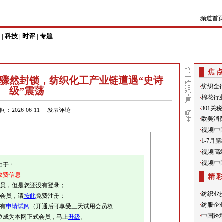
频道首
尚
科技
时评
专题
|
|
|
焦
骤然封锁，纺织化工产业链遭遇“史诗
·
纺织全
级”震荡
·
棉花行
·
301
：2026-06-11
发表评论
·
欧美消
·
视频|
·
1-7
·
视频|
·
视频|
由于：
收费信息
精
会员，但是您还没有登录；
·
纺织业
册会员，请
按此
免费注册；
·
纺服企
有
申请试阅
（开通后可享受三天试用会员权
·
中国跨
位成为本网正式会员，马上
升级
。