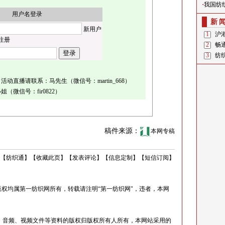
·
我国纺
用户名登录
新
新用户
1
沪
注册
2
畅
3
纺
直播请联系：马先生（微信号：martin_668）
微信号：fir0822）
稿件来源：
本网专稿
【
纺织通
】
【
收藏此页
】
【
发表评论
】
【
信息定制
】
【
短信订阅
】
权均属第一纺织网所有，转载请注明“第一纺织网"，违者，本网
音频、视频文件等资料的版权归版权所有人所有，本网站采用的