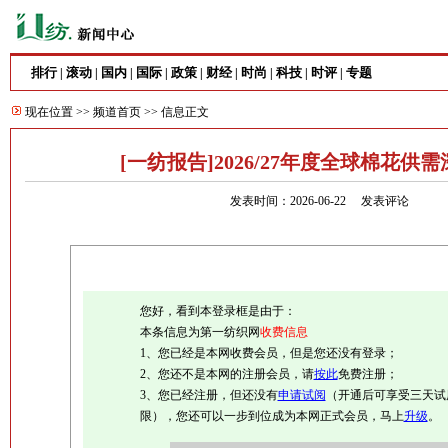
排行
滚动
国内
国际
政策
财经
时尚
科技
时评
专题
|
|
|
|
|
|
|
|
|
现在位置 >>
频道首页
>> 信息正文
[一纺报告]2026/27年度全球棉花供
发表时间：2026-06-22
发表评论
您好，看到本登录框是由于：
本条信息为第一纺织网
收费信息
1、您已经是本网收费会员，但是您还没有登录；
2、您还不是本网的注册会员，请
按此
免费注册；
3、您已经注册，但还没有
申请试阅
（开通后可享受三天试
限），您还可以一步到位成为本网正式会员，马上
升级
。