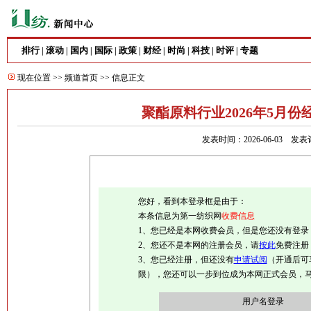
排行
滚动
国内
国际
政策
财经
时尚
科技
时评
专题
|
|
|
|
|
|
|
|
|
现在位置 >>
频道首页
>> 信息正文
聚酯原料行业2026年5月
发表时间：2026-06-03
发表
您好，看到本登录框是由于：
本条信息为第一纺织网
收费信息
1、您已经是本网收费会员，但是您还没有登录
2、您还不是本网的注册会员，请
按此
免费注册
3、您已经注册，但还没有
申请试阅
（开通后可
限），您还可以一步到位成为本网正式会员，
用户名登录