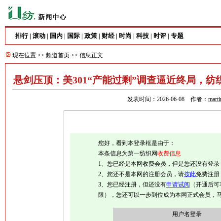
排行
滚动
国内
国际
政策
财经
时尚
科技
时评
专题
|
|
|
|
|
|
|
|
|
现在位置 >>
频道首页
>> 信息正文
悬剑压顶：美301“产能过剩”调查逼近终局，纺
发表时间：2026-06-08 作者：
marti
您好，看到本登录框是由于：
本条信息为第一纺织网
收费信息
1、您已经是本网收费会员，但是您还没有登录
2、您还不是本网的注册会员，请
按此
免费注册
3、您已经注册，但还没有
申请试阅
（开通后可
限），您还可以一步到位成为本网正式会员，
用户名登录