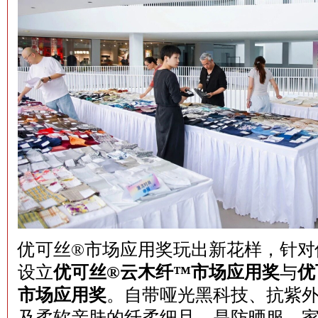
优可丝®市场应用奖玩出新花样，针对
设立
优可丝
®
云木纤™市场应用奖
与
优
市场应用奖
。自带哑光黑科技、抗紫
及柔软亲肤的纤柔细旦，是防晒服、