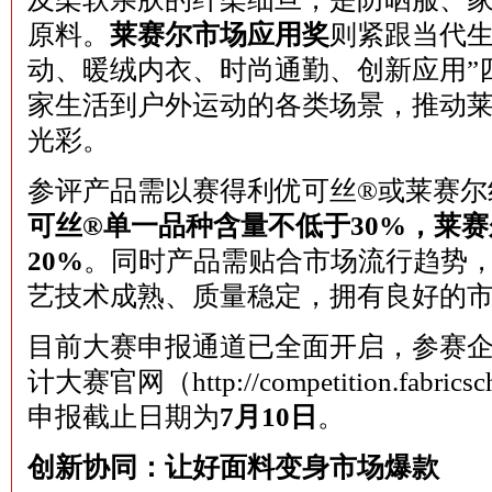
原料。
莱赛尔市场应用奖
则紧跟当代生
动、暖绒内衣、时尚通勤、创新应用”
家生活到户外运动的各类场景，推动
光彩。
参评产品需以赛得利优可丝®️或莱赛
可丝
®
单一品种含量不低于30%，莱
20%
。同时产品需贴合市场流行趋势
艺技术成熟、质量稳定，拥有良好的
目前大赛申报通道已全面开启，参赛
计大赛官网（http://competition.fabri
申报截止日期为
7月10日
。
创新协同：让好面料变身市场爆款