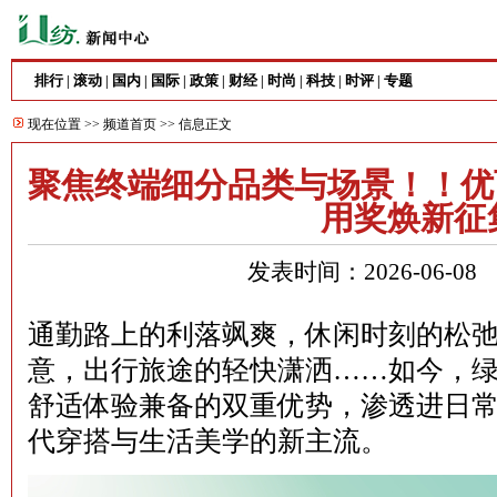
排行
滚动
国内
国际
政策
财经
时尚
科技
时评
专题
|
|
|
|
|
|
|
|
|
现在位置 >>
频道首页
>> 信息正文
聚焦终端细分品类与场景！！优
用奖焕新征
发表时间：2026-06-0
通勤路上的利落飒爽，休闲时刻的松
意，出行旅途的轻快潇洒……如今，
舒适体验兼备的双重优势，渗透进日
代穿搭与生活美学的新主流。