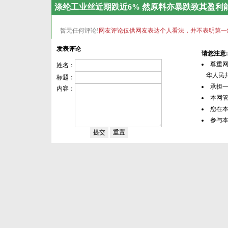
涤纶工业丝近期跌近6% 然原料亦暴跌致其盈利
暂无任何评论!
网友评论仅供网友表达个人看法，并不表明第一
发表评论
请您注意:
尊重
姓名：
华人民共
标题：
承担
内容：
本网
您在
参与