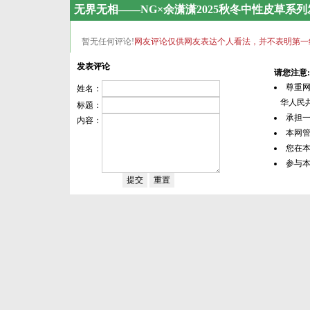
无界无相——NG×余潇潇2025秋冬中性皮草系
暂无任何评论!
网友评论仅供网友表达个人看法，并不表明第一
发表评论
请您注意:
尊重
姓名：
华人民共
标题：
承担
内容：
本网
您在
参与